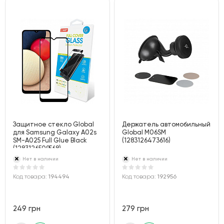
Защитное стекло Global
Держатель автомобильный
для Samsung Galaxy A02s
Global M06SM
SM-A025 Full Glue Black
(1283126473616)
(1283126509568)
Нет в наличии
Нет в наличии
Код товара:
194494
Код товара:
192956
249 грн
279 грн