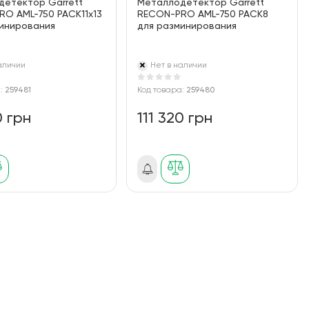
детектор Garrett
Металлодетектор Garrett
O AML-750 PACK11x13
RECON-PRO AML-750 PACK8
минирования
для разминирования
аличии
Нет в наличии
а:
259481
Код товара:
259480
0 грн
111 320 грн