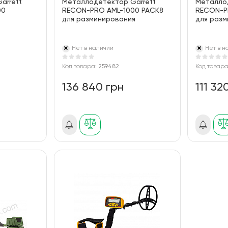
arrett
Металлодетектор Garrett
Металло
00
RECON-PRO AML-1000 PACK8
RECON-PR
для разминирования
для раз
Нет в наличии
Нет в н
Код товара:
259482
Код товар
136 840 грн
111 32