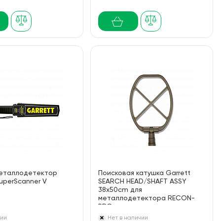
металлодетектор
Поисковая катушка Garrett
SuperScanner V
SEARCH HEAD/SHAFT ASSY
38x50cm для
металлодетектора RECON-
PRO
чии
Нет в наличии