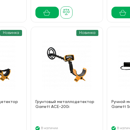
Новинка
Новинка
детектор
Грунтовый металлодетектор
Ручной 
Garrett ACE-200i
Garrett 
В наличии
В нали