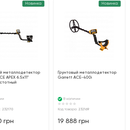
Новинка
Новинка
ый металлодетектор
Грунтовый металлодетектор
CE APEX 6.5x11"
Garrett ACE-400i
астотный
чии
В наличии
а:
232170
Код товара:
232169
0 грн
19 888 грн