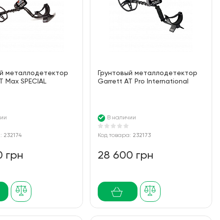
ый металлодетектор
Грунтовый металлодетектор
AT Max SPECIAL
Garrett AT Pro International
чии
В наличии
а:
232174
Код товара:
232173
0 грн
28 600 грн