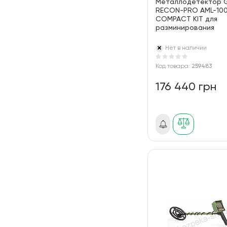
Металлодетектор G
RECON-PRO AML-10
COMPACT KIT для
разминирования
Нет в наличии
Код товара:
259483
176 440 грн