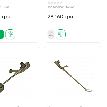
а:
115400
Код товара:
259484
0 грн
28 160 грн