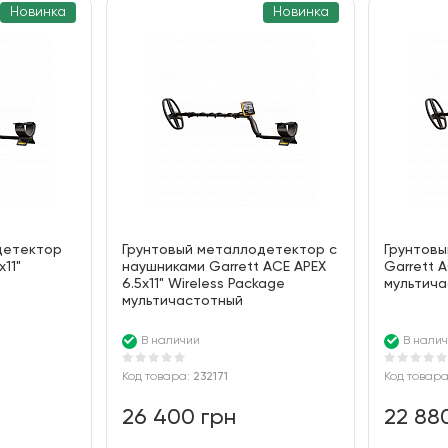
Новинка
Новинка
детектор
Грунтовый металлодетектор с
Грунтов
x11"
наушниками Garrett ACE APEX
Garrett A
6.5x11" Wireless Package
мультич
мультичастотный
В наличии
В нали
Код товара:
232171
Код товар
26 400 грн
22 88