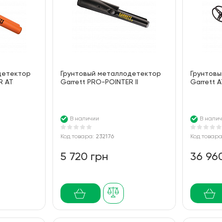
детектор
Грунтовый металлодетектор
Грунтов
R AT
Garrett PRO-POINTER II
Garrett 
В наличии
В нали
Код товара:
232176
Код товар
5 720 грн
36 96