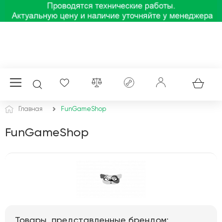
Главная
FunGameShop
FunGameShop
Товары, представленные брендом: