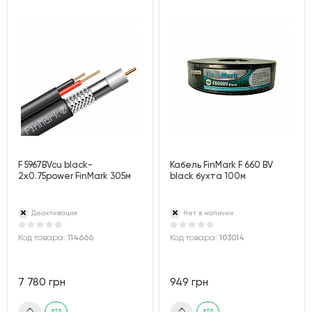
F 5967BVcu black-
Кабель FinMark F 660 BV
2x0.75power FinMark 305м
black бухта 100м
Деактивация
Нет в наличии
Код товара:
114666
Код товара:
103014
7 780 грн
949 грн