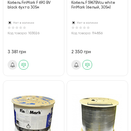
Кабель FinMark F 690 BV
Кабель F 5967BVcu white
black бухта 305м
FinMark (белый, 305м)
Нет в наличии
Нет в наличии
Код товара:
103026
Код товара:
114856
3 381 грн
2 350 грн