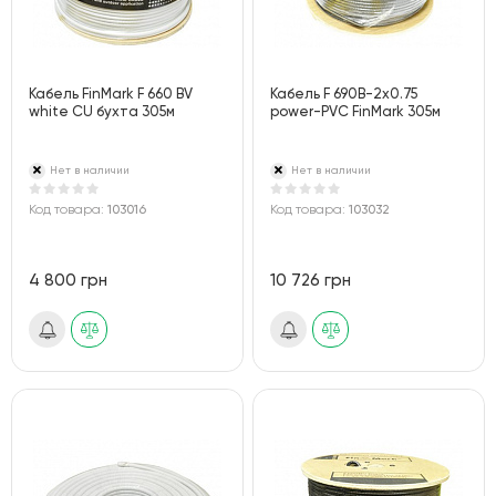
Кабель FinMark F 660 BV
Кабель F 690B-2x0.75
white CU бухта 305м
power-РVС FinMark 305м
Нет в наличии
Нет в наличии
Код товара:
103016
Код товара:
103032
4 800 грн
10 726 грн