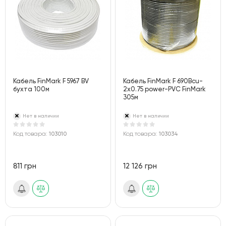
Кабель FinMark F 5967 BV
Кабель FinMark F 690Bcu-
бухта 100м
2x0.75 power-РVС FinMark
305м
Нет в наличии
Нет в наличии
Код товара:
103010
Код товара:
103034
811 грн
12 126 грн