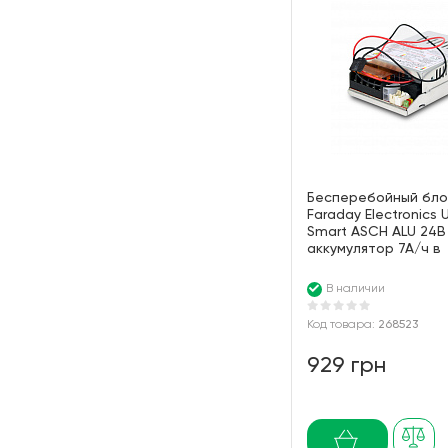
Бесперебойный бло
Faraday Electronics
Smart ASCH ALU 24В
аккумулятор 7А/ч в
алюминиевом корпу
В наличии
Код товара:
268523
929 грн