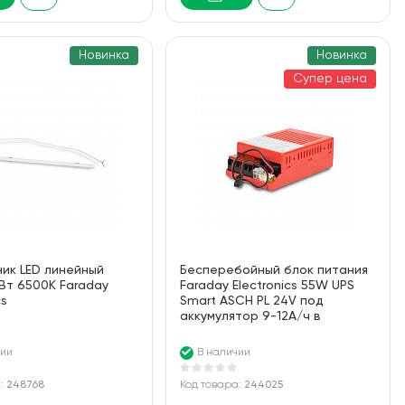
Новинка
Новинка
Супер цена
ик LED линейный
Бесперебойный блок питания
Вт 6500K Faraday
Faraday Electronics 55W UPS
cs
Smart ASCH PL 24V под
аккумулятор 9-12А/ч в
пластиковом корпусе
чии
В наличии
а:
248768
Код товара:
244025