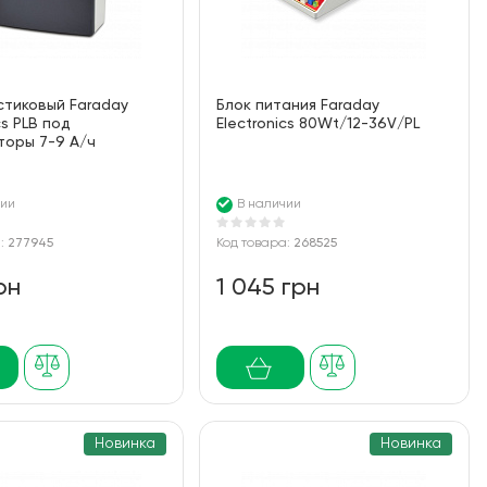
стиковый Faraday
Блок питания Faraday
cs PLB под
Electronics 80Wt/12-36V/PL
торы 7-9 А/ч
чии
В наличии
а:
277945
Код товара:
268525
рн
1 045 грн
Новинка
Новинка