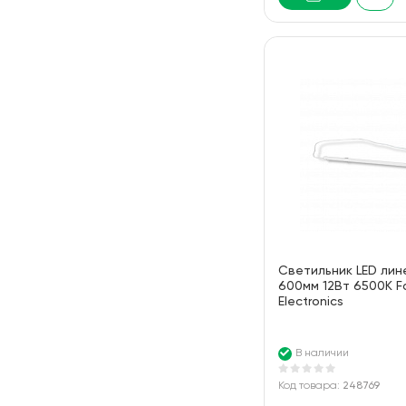
Cветильник LED лин
600мм 12Вт 6500K F
Electronics
В наличии
Код товара:
248769