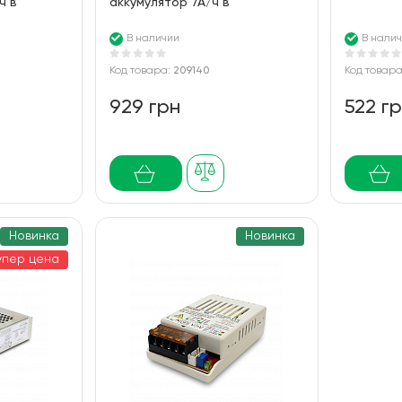
ч в
аккумулятор 7А/ч в
се
пластиковом корпусе
В наличии
В нали
Код товара:
209140
Код товар
929 грн
522 г
Новинка
Новинка
упер цена