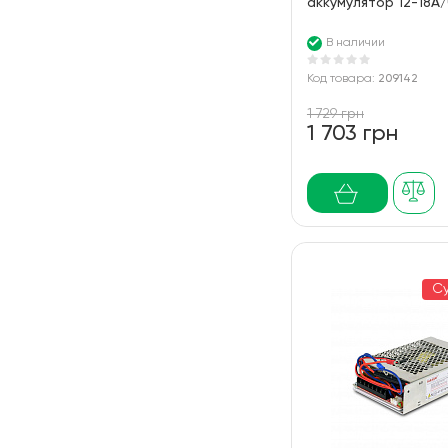
аккумулятор 12-18А/
алюминиевом корпу
В наличии
Код товара:
209142
1 729 грн
1 703 грн
С