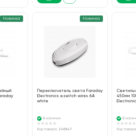
Новинка
Новинка
ейный
Переключатель света Faraday
Cветильн
araday
Electronics e.switch wires 6A
450мм 10
white
Electroni
В наличии
В нали
Код товара:
248847
Код товар