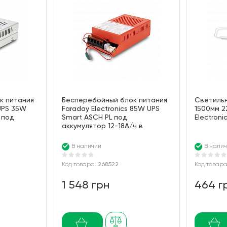
к питания
Бесперебойный блок питания
Cветильн
 UPS 35W
Faraday Electronics 85W UPS
1500мм 2
 под
Smart ASCH PL под
Electroni
аккумулятор 12-18А/ч в
се
пластиковом корпусе
В наличии
В нали
Код товара:
268522
Код товар
1 548 грн
464 г