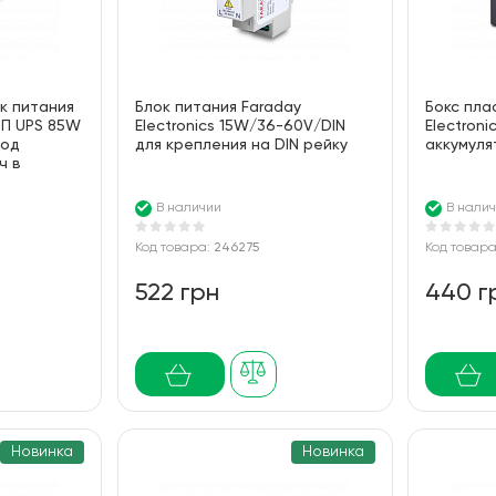
к питания
Блок питания Faraday
Бокс пла
 БП UPS 85W
Electronics 15W/36-60V/DIN
Electroni
под
для крепления на DIN рейку
аккумуля
ч в
се
В наличии
В нали
Код товара:
246275
Код товар
522 грн
440 г
Новинка
Новинка