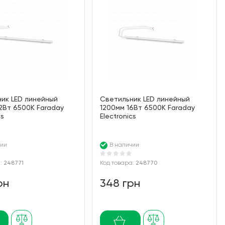
ик LED линейный
Cветильник LED линейный
2Вт 6500K Faraday
1200мм 16Вт 6500K Faraday
cs
Electronics
чии
В наличии
а:
248771
Код товара:
248770
рн
348 грн