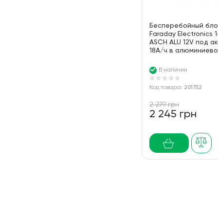
Бесперебойный бло
Faraday Electronics
ASCH ALU 12V под а
18А/ч в алюминиево
В наличии
Код товара:
201752
2 279 грн
2 245 грн