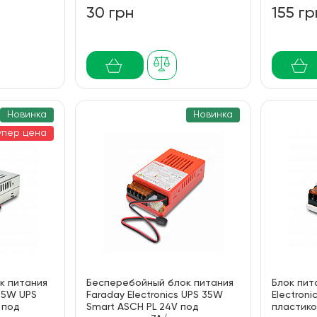
30 грн
155 гр
Новинка
Новинка
упер цена
к питания
Бесперебойный блок питания
Блок пит
 85W UPS
Faraday Electronics UPS 35W
Electron
 под
Smart ASCH PL 24V под
пластико