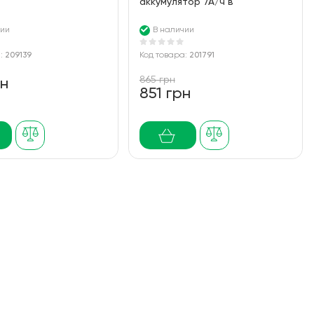
аккумулятор 7А/ч в
алюминиевом корпусе
чии
В наличии
а:
209139
Код товара:
201791
865 грн
рн
851 грн