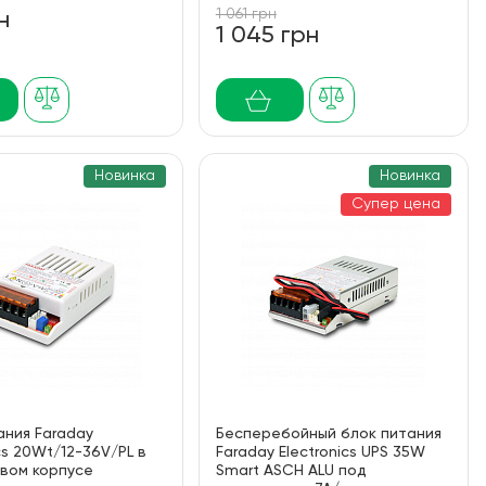
1 061 грн
н
1 045 грн
Новинка
Новинка
Супер цена
ания Faraday
Бесперебойный блок питания
ics 20Wt/12-36V/PL в
Faraday Electronics UPS 35W
вом корпусе
Smart ASCH ALU под