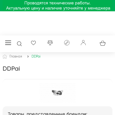
Главная
DDPai
DDPai
Товары, представленные брендом: