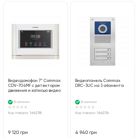
Видеодомофон 7" Commax
Видеопанель Commax
CDV-704MF с детектором
DRC-3UC на 3 абонента
движения и записью видео
В наличии
В наличии
Код товара:
166238
Код товара:
166236
9 120 грн
4 940 грн