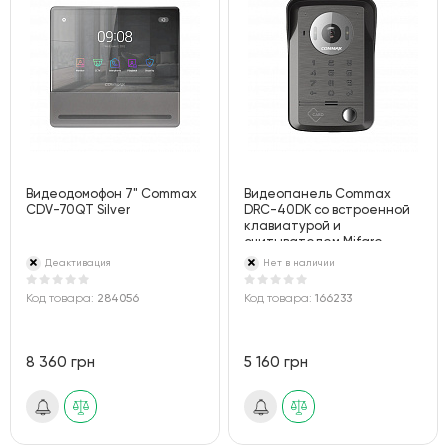
Видеодомофон 7" Commax
Видеопанель Commax
CDV-70QT Silver
DRC-40DK со встроенной
клавиатурой и
считывателем Mifare
Деактивация
Нет в наличии
Код товара:
284056
Код товара:
166233
8 360 грн
5 160 грн