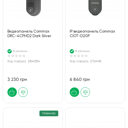
Видеопанель Commax
IP видеопанель Commax
DRC-4CPHD2 Dark Silver
CIOT-D20P
В наличии
В наличии
Код товара:
284054
Код товара:
276418
3 230 грн
6 840 грн
Новинка