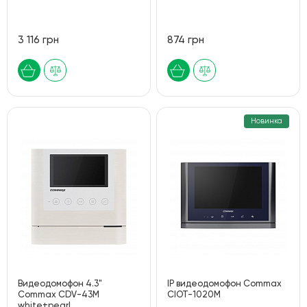
3 116 грн
874 грн
Новинка
Видеодомофон 4.3"
IP видеодомофон Commax
Commax СDV-43M
CIOT-1020M
white+pearl