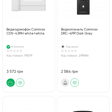
Видеодомофон Commax
Видеопанель Commax
CDV-43MH white+white
DRC-4PIP Dark Grey
В наличии
Под заказ
Код товара:
111579
Код товара:
291896
3 572 грн
2 584 грн