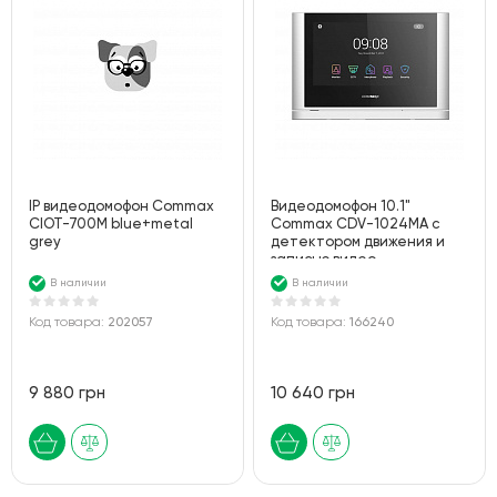
IP видеодомофон Commax
Видеодомофон 10.1"
CIOT-700M blue+metal
Commax CDV-1024MA с
grey
детектором движения и
записью видео
В наличии
В наличии
Код товара:
202057
Код товара:
166240
9 880 грн
10 640 грн