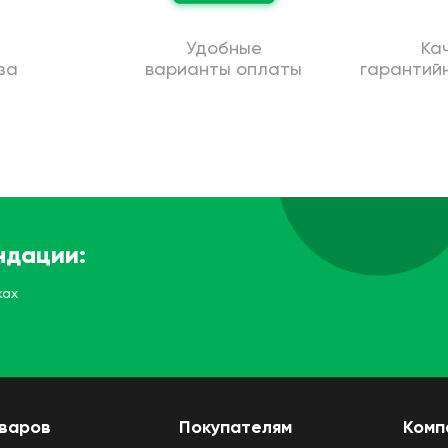
Удобные
Ка
за
варианты оплаты
гарантий
ндации:
ках
оваров
Покупателям
Комп