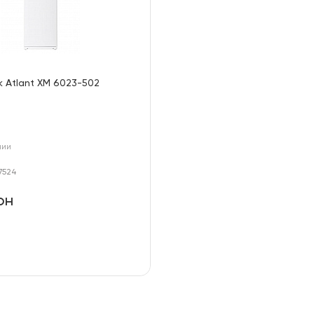
 Atlant ХМ 6023-502
чии
7524
рн