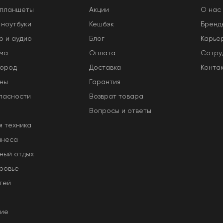
 планшеты
Акции
O нас
 ноутбуки
Кешбэк
Бренд
о и аудио
Блог
Карье
ома
Оплата
Сотру
город
Доставка
Конта
оны
Гарантия
пасности
Возврат товара
Вопросы и ответы
я техника
знеса
ный отдых
ровье
тей
ние