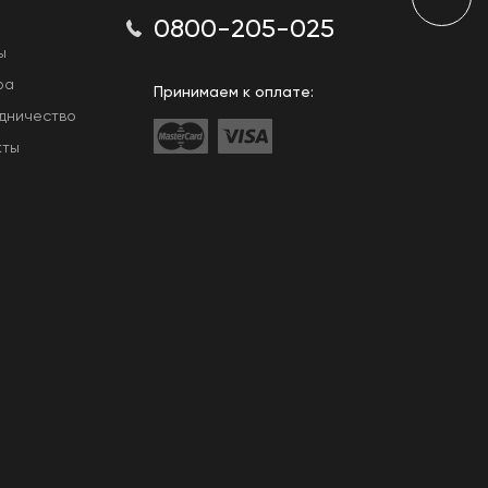
0800-205-025
ы
ра
Принимаем к оплате:
дничество
кты