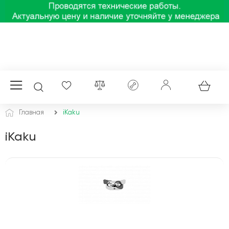
Главная
iKaku
iKaku