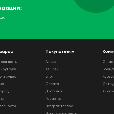
ндации:
ках
оваров
Покупателям
Комп
 планшеты
Акции
O нас
 ноутбуки
Кешбэк
Бренд
о и аудио
Блог
Карье
ома
Оплата
Сотру
город
Доставка
Конта
оны
Гарантия
пасности
Возврат товара
Вопросы и ответы