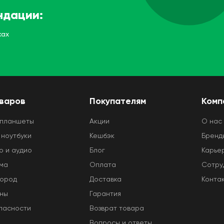
ндации:
ках
оваров
Покупателям
Комп
 планшеты
Акции
O нас
 ноутбуки
Кешбэк
Бренд
о и аудио
Блог
Карье
ома
Оплата
Сотру
город
Доставка
Конта
оны
Гарантия
пасности
Возврат товара
Вопросы и ответы