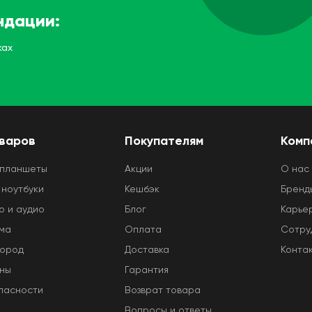
ндации:
ках
оваров
Покупателям
Комп
 планшеты
Акции
O нас
 ноутбуки
Кешбэк
Бренд
о и аудио
Блог
Карье
ома
Оплата
Сотру
город
Доставка
Конта
оны
Гарантия
пасности
Возврат товара
Вопросы и ответы