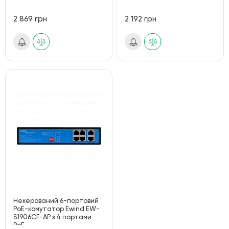
2 869 грн
2 192 грн
Некерований 6-портовий
PoE-комутатор Ewind EW-
S1906CF-AP з 4 портами
PoE